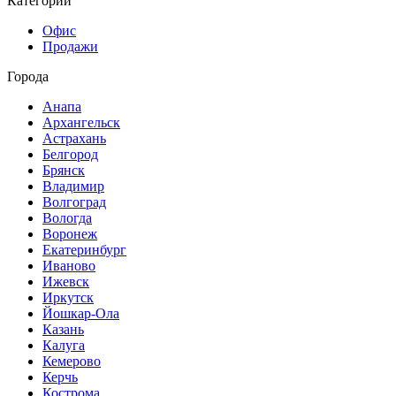
Категории
Офис
Продажи
Города
Анапа
Архангельск
Астрахань
Белгород
Брянск
Владимир
Волгоград
Вологда
Воронеж
Екатеринбург
Иваново
Ижевск
Иркутск
Йошкар-Ола
Казань
Калуга
Кемерово
Керчь
Кострома