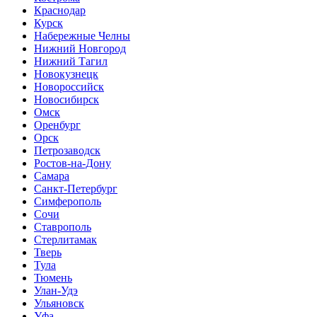
Краснодар
Курск
Набережные Челны
Нижний Новгород
Нижний Тагил
Новокузнецк
Новороссийск
Новосибирск
Омск
Оренбург
Орск
Петрозаводск
Ростов-на-Дону
Самара
Санкт-Петербург
Симферополь
Сочи
Ставрополь
Стерлитамак
Тверь
Тула
Тюмень
Улан-Удэ
Ульяновск
Уфа