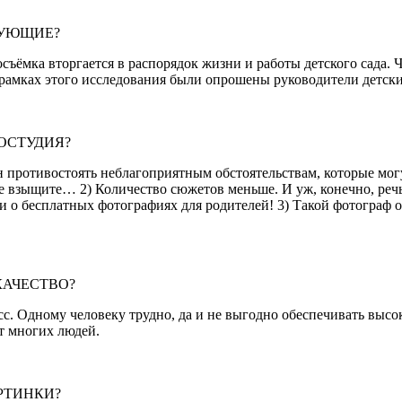
ДУЮЩИЕ?
отосъёмка вторгается в распорядок жизни и работы детского са
 В рамках этого исследования были опрошены руководители де
ОСТУДИЯ?
тивостоять неблагоприятным обстоятельствам, которые могут п
, не взыщите… 2) Количество сюжетов меньше. И уж, конечно, ре
 о бесплатных фотографиях для родителей! 3) Такой фотограф о
КАЧЕСТВО?
. Одному человеку трудно, да и не выгодно обеспечивать высок
т многих людей.
РТИНКИ?