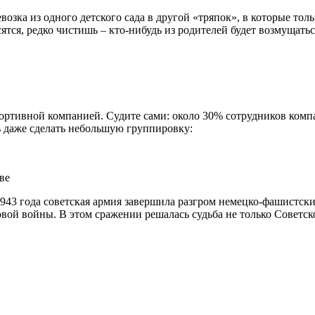
озка из одного детского сада в другой «тряпок», в которые тольк
ятся, редко чистишь – кто-нибудь из родителей будет возмущать
портивной компанией. Судите сами: около 30% сотрудников ком
ь даже сделать небольшую группировку:
ве
943 года советская армия завершила разгром немецко-фашистски
вой войны. В этом сражении решалась судьба не только Советск