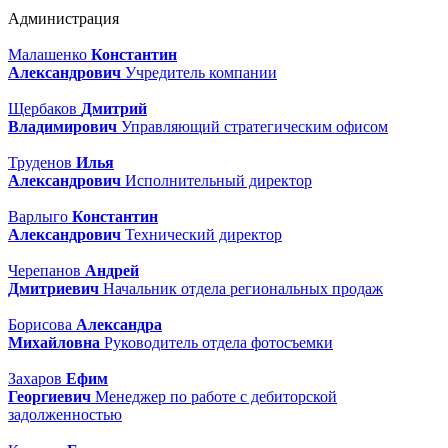
Администрация
Малашенко
Константин
Александрович
Учредитель компании
Щербаков
Дмитрий
Владимирович
Управляющий стратегическим офисом
Труденов
Илья
Александрович
Исполнительный директор
Варлыго
Константин
Александрович
Технический директор
Черепанов
Андрей
Дмитриевич
Начальник отдела региональных продаж
Борисова
Александра
Михайловна
Руководитель отдела фотосъемки
Захаров
Ефим
Георгиевич
Менеджер по работе с дебиторской
задолженностью