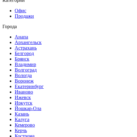
Категории
Офис
Продажи
Города
Анапа
Архангельск
Астрахань
Белгород
Брянск
Владимир
Волгоград
Вологда
Воронеж
Екатеринбург
Иваново
Ижевск
Иркутск
Йошкар-Ола
Казань
Калуга
Кемерово
Керчь
Кострома