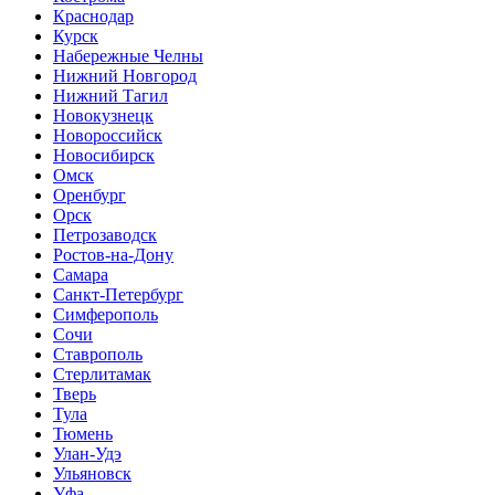
Краснодар
Курск
Набережные Челны
Нижний Новгород
Нижний Тагил
Новокузнецк
Новороссийск
Новосибирск
Омск
Оренбург
Орск
Петрозаводск
Ростов-на-Дону
Самара
Санкт-Петербург
Симферополь
Сочи
Ставрополь
Стерлитамак
Тверь
Тула
Тюмень
Улан-Удэ
Ульяновск
Уфа