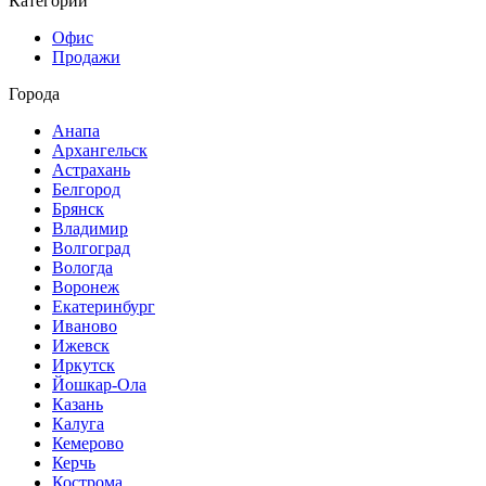
Категории
Офис
Продажи
Города
Анапа
Архангельск
Астрахань
Белгород
Брянск
Владимир
Волгоград
Вологда
Воронеж
Екатеринбург
Иваново
Ижевск
Иркутск
Йошкар-Ола
Казань
Калуга
Кемерово
Керчь
Кострома