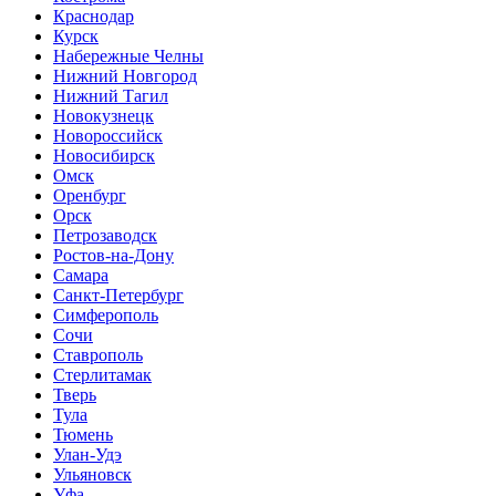
Краснодар
Курск
Набережные Челны
Нижний Новгород
Нижний Тагил
Новокузнецк
Новороссийск
Новосибирск
Омск
Оренбург
Орск
Петрозаводск
Ростов-на-Дону
Самара
Санкт-Петербург
Симферополь
Сочи
Ставрополь
Стерлитамак
Тверь
Тула
Тюмень
Улан-Удэ
Ульяновск
Уфа