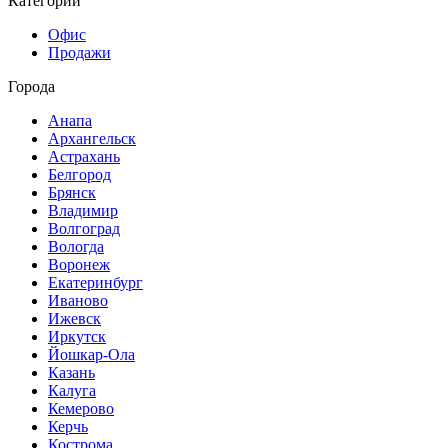
Категории
Офис
Продажи
Города
Анапа
Архангельск
Астрахань
Белгород
Брянск
Владимир
Волгоград
Вологда
Воронеж
Екатеринбург
Иваново
Ижевск
Иркутск
Йошкар-Ола
Казань
Калуга
Кемерово
Керчь
Кострома