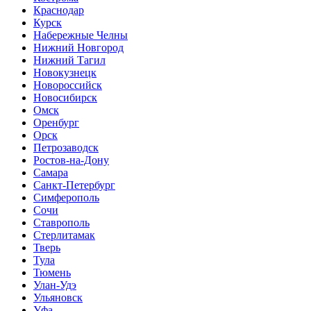
Краснодар
Курск
Набережные Челны
Нижний Новгород
Нижний Тагил
Новокузнецк
Новороссийск
Новосибирск
Омск
Оренбург
Орск
Петрозаводск
Ростов-на-Дону
Самара
Санкт-Петербург
Симферополь
Сочи
Ставрополь
Стерлитамак
Тверь
Тула
Тюмень
Улан-Удэ
Ульяновск
Уфа