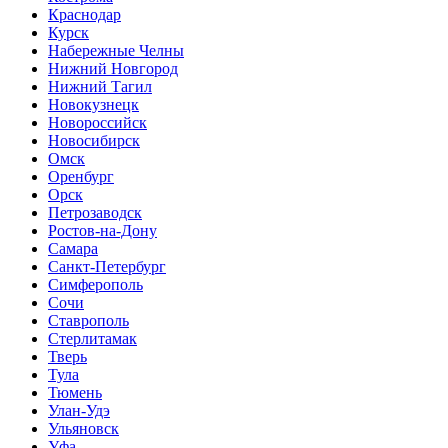
Краснодар
Курск
Набережные Челны
Нижний Новгород
Нижний Тагил
Новокузнецк
Новороссийск
Новосибирск
Омск
Оренбург
Орск
Петрозаводск
Ростов-на-Дону
Самара
Санкт-Петербург
Симферополь
Сочи
Ставрополь
Стерлитамак
Тверь
Тула
Тюмень
Улан-Удэ
Ульяновск
Уфа