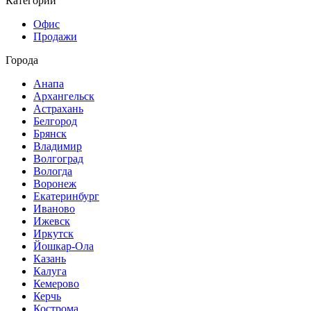
Категории
Офис
Продажи
Города
Анапа
Архангельск
Астрахань
Белгород
Брянск
Владимир
Волгоград
Вологда
Воронеж
Екатеринбург
Иваново
Ижевск
Иркутск
Йошкар-Ола
Казань
Калуга
Кемерово
Керчь
Кострома