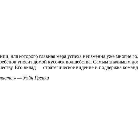
ии, для которого главная мера успеха неизменна уже многие год
 ребенок уносит домой кусочек волшебства. Самым значимым дос
ачеству. Его вклад — стратегическое видение и поддержка коман
елаете.» — Уэйн Грецки